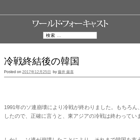
S
k
i
p
t
o
検
c
索
o
:
n
冷戦終結後の韓国
t
e
n
Posted on
2017年12月25日
by
藤井 厳喜
t
1991年のソ連崩壊により冷戦が終わりました。もちろ
したので、正確に言うと、東アジアの冷戦は終わってい
しかし、ソ連が崩壊したことにより、それまで韓国を支