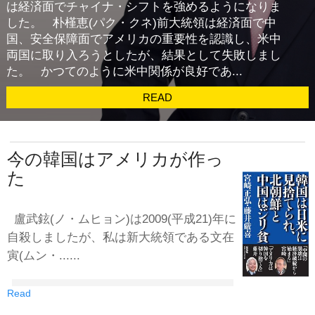
は経済面でチャイナ・シフトを強めるようになりま
した。 朴槿恵(パク・クネ)前大統領は経済面で中
国、安全保障面でアメリカの重要性を認識し、米中
両国に取り入ろうとしたが、結果として失敗しまし
た。 かつてのように米中関係が良好であ...
READ
今の韓国はアメリカが作っ
た
盧武鉉(ノ・ムヒョン)は2009(平成21)年に
自殺しましたが、私は新大統領である文在
寅(ムン・......
Read