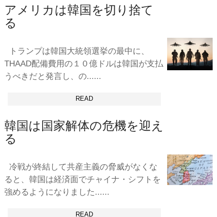
アメリカは韓国を切り捨て
る
トランプは韓国大統領選挙の最中に、
THAAD配備費用の１０億ドルは韓国が支払
うべきだと発言し、の......
READ
韓国は国家解体の危機を迎え
る
冷戦が終結して共産主義の脅威がなくな
ると、韓国は経済面でチャイナ・シフトを
強めるようになりました......
READ