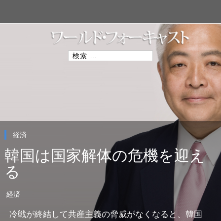
S
k
i
p
t
o
検
c
索
o
:
n
t
e
n
t
経済
韓国は国家解体の危機を迎え
る
経済
冷戦が終結して共産主義の脅威がなくなると、韓国