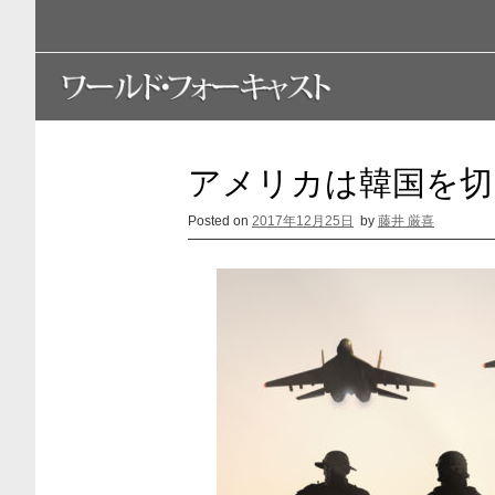
S
k
i
p
t
o
c
o
アメリカは韓国を切
n
t
Posted on
2017年12月25日
by
藤井 厳喜
e
n
t