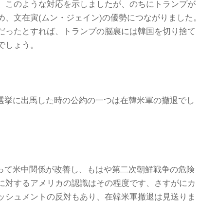
、このような対応を示しましたが、のちにトランプが
め、文在寅(ムン・ジェイン)の優勢につながりました。
だったとすれば、トランプの脳裏には韓国を切り捨て
でしょう。
統領選挙に出馬した時の公約の一つは在韓米軍の撤退でし
によって米中関係が改善し、もはや第二次朝鮮戦争の危険
に対するアメリカの認識はその程度です、さすがにカ
ッシュメントの反対もあり、在韓米軍撤退は見送りま