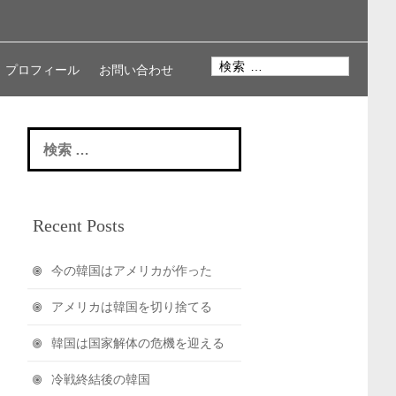
検
プロフィール
お問い合わせ
索
:
検
索
:
Recent Posts
今の韓国はアメリカが作った
アメリカは韓国を切り捨てる
韓国は国家解体の危機を迎える
冷戦終結後の韓国